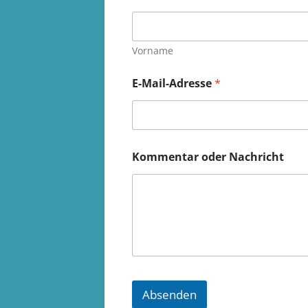
Vorname
E-Mail-Adresse
*
o
Kommentar oder Nachricht
d
e
r
N
a
m
e
N
a
c
h
Absenden
r